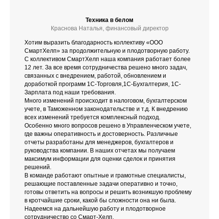
Техника в белом
Краснова Наталья, финансовый директор
Хотим выразить благодарность коллективу «ООО
СмартХелп» за продолжительную и плодотворную работу.
С коллективом СмартХелп наша компания работает более
12 лет. За все время сотрудничества решено много задач,
связанных с внедрением, работой, обновлением и
доработкой программ 1С-Торговля,1С-Бухгалтерия, 1С-
Зарплата под наши требования.
Много изменений происходит в налоговом, бухгалтерском
учете, в Таможенном законодательстве и т.д. К внедрению
всех изменений требуется комплексный подход.
Особенно много вопросов решено в Управленческом учете,
где важны оперативность и достоверность. Различные
отчеты разработаны для менеджеров, бухгалтеров и
руководства компании. В наших отчетах мы получаем
максимум информации для оценки сделок и принятия
решений.
В команде работают опытные и грамотные специалисты,
решающие поставленные задачи оперативно и точно,
готовы ответить на вопросы и решить возникшую проблему
в кротчайшие сроки, какой бы сложности она ни была.
Надеемся на дальнейшую работу и плодотворное
сотрудничество со Смарт-Хелп.